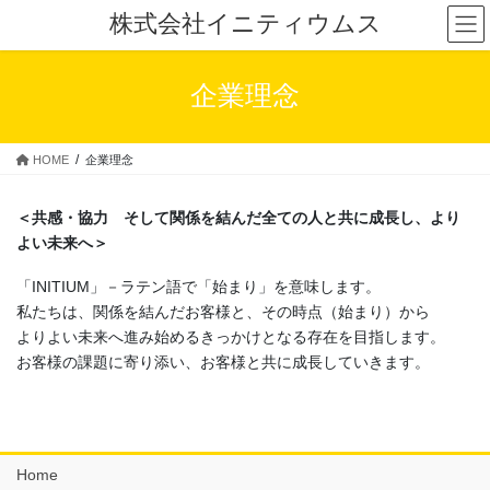
コ
ナ
株式会社イニティウムス
ン
ビ
テ
ゲ
ン
ー
企業理念
ツ
シ
へ
ョ
ス
ン
HOME
企業理念
キ
に
ッ
移
プ
動
＜共感・協力 そして関係を結んだ全ての人と共に成長し、より
よい未来へ＞
「INITIUM」－ラテン語で「始まり」を意味します。
私たちは、関係を結んだお客様と、その時点（始まり）から
よりよい未来へ進み始めるきっかけとなる存在を目指します。
お客様の課題に寄り添い、お客様と共に成長していきます。
Home